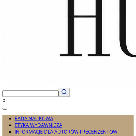
pl
RADA NAUKOWA
ETYKA WYDAWNICZA
INFORMACJE DLA AUTORÓW I RECENZENTÓW