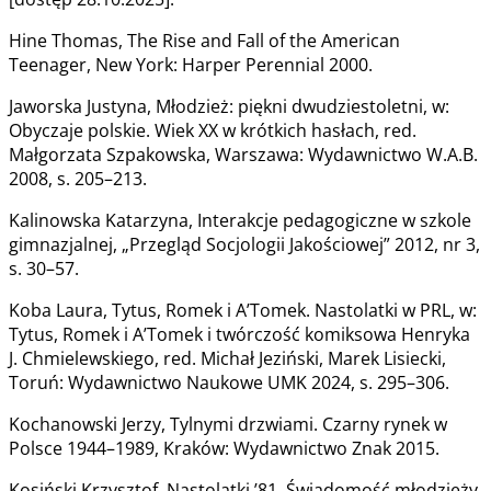
Hine Thomas, The Rise and Fall of the American
Teenager, New York: Harper Perennial 2000.
Jaworska Justyna, Młodzież: piękni dwudziestoletni, w:
Obyczaje polskie. Wiek XX w krótkich hasłach, red.
Małgorzata Szpakowska, Warszawa: Wydawnictwo W.A.B.
2008, s. 205–213.
Kalinowska Katarzyna, Interakcje pedagogiczne w szkole
gimnazjalnej, „Przegląd Socjologii Jakościowej” 2012, nr 3,
s. 30–57.
Koba Laura, Tytus, Romek i A’Tomek. Nastolatki w PRL, w:
Tytus, Romek i A’Tomek i twórczość komiksowa Henryka
J. Chmielewskiego, red. Michał Jeziński, Marek Lisiecki,
Toruń: Wydawnictwo Naukowe UMK 2024, s. 295–306.
Kochanowski Jerzy, Tylnymi drzwiami. Czarny rynek w
Polsce 1944–1989, Kraków: Wydawnictwo Znak 2015.
Kosiński Krzysztof, Nastolatki ’81. Świadomość młodzieży