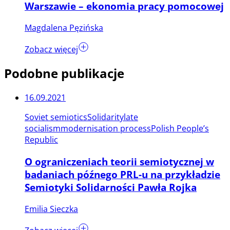
Warszawie – ekonomia pracy pomocowej
Magdalena Pęzińska
Zobacz więcej
Podobne publikacje
16.09.2021
Soviet semiotics
Solidarity
late
socialism
modernisation process
Polish People’s
Republic
O ograniczeniach teorii semiotycznej w
badaniach późnego PRL-u na przykładzie
Semiotyki Solidarności Pawła Rojka
Emilia Sieczka