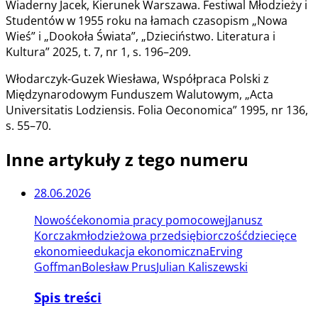
Wiaderny Jacek, Kierunek Warszawa. Festiwal Młodzieży i
Studentów w 1955 roku na łamach czasopism „Nowa
Wieś” i „Dookoła Świata”, „Dzieciństwo. Literatura i
Kultura” 2025, t. 7, nr 1, s. 196–209.
Włodarczyk-Guzek Wiesława, Współpraca Polski z
Międzynarodowym Funduszem Walutowym, „Acta
Universitatis Lodziensis. Folia Oeconomica” 1995, nr 136,
s. 55–70.
Inne artykuły z tego numeru
28.06.2026
Nowość
ekonomia pracy pomocowej
Janusz
Korczak
młodzieżowa przedsiębiorczość
dziecięce
ekonomie
edukacja ekonomiczna
Erving
Goffman
Bolesław Prus
Julian Kaliszewski
Spis treści