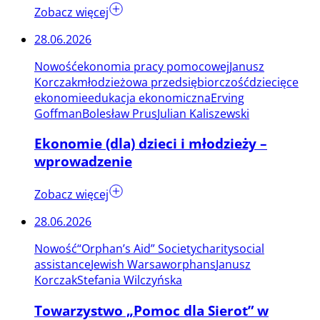
Zobacz więcej
28.06.2026
Nowość
ekonomia pracy pomocowej
Janusz
Korczak
młodzieżowa przedsiębiorczość
dziecięce
ekonomie
edukacja ekonomiczna
Erving
Goffman
Bolesław Prus
Julian Kaliszewski
Ekonomie (dla) dzieci i młodzieży –
wprowadzenie
Zobacz więcej
28.06.2026
Nowość
“Orphan’s Aid” Society
charity
social
assistance
Jewish Warsaw
orphans
Janusz
Korczak
Stefania Wilczyńska
Towarzystwo „Pomoc dla Sierot” w