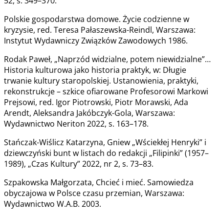
52, s. 349–370.
Polskie gospodarstwa domowe. Życie codzienne w
kryzysie, red. Teresa Pałaszewska-Reindl, Warszawa:
Instytut Wydawniczy Związków Zawodowych 1986.
Rodak Paweł, „Naprzód widzialne, potem niewidzialne”…
Historia kulturowa jako historia praktyk, w: Długie
trwanie kultury staropolskiej. Ustanowienia, praktyki,
rekonstrukcje – szkice ofiarowane Profesorowi Markowi
Prejsowi, red. Igor Piotrowski, Piotr Morawski, Ada
Arendt, Aleksandra Jakóbczyk-Gola, Warszawa:
Wydawnictwo Neriton 2022, s. 163–178.
Stańczak-Wiślicz Katarzyna, Gniew „Wściekłej Henryki” i
dziewczyński bunt w listach do redakcji „Filipinki” (1957–
1989), „Czas Kultury” 2022, nr 2, s. 73–83.
Szpakowska Małgorzata, Chcieć i mieć. Samowiedza
obyczajowa w Polsce czasu przemian, Warszawa:
Wydawnictwo W.A.B. 2003.