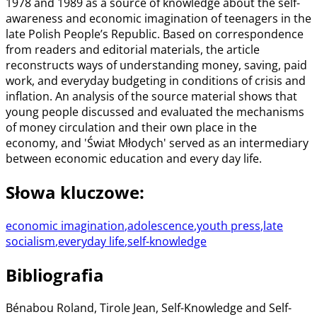
1978 and 1989 as a source of knowledge about the self-
awareness and economic imagination of teenagers in the
late Polish People’s Republic. Based on correspondence
from readers and editorial materials, the article
reconstructs ways of understanding money, saving, paid
work, and everyday budgeting in conditions of crisis and
inflation. An analysis of the source material shows that
young people discussed and evaluated the mechanisms
of money circulation and their own place in the
economy, and 'Świat Młodych' served as an intermediary
between economic education and every day life.
Słowa kluczowe
:
economic imagination
,
adolescence
,
youth press
,
late
socialism
,
everyday life
,
self-knowledge
Bibliografia
Bénabou Roland, Tirole Jean, Self-Knowledge and Self-