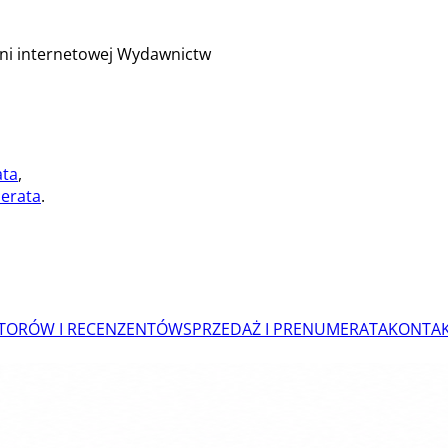
ni internetowej Wydawnictw
ata
,
erata
.
UTORÓW I RECENZENTÓW
SPRZEDAŻ I PRENUMERATA
KONTA