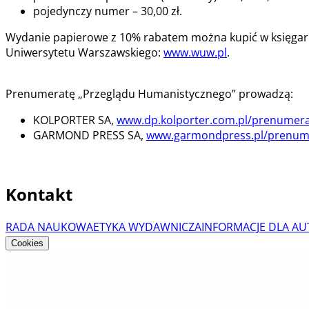
pojedynczy numer – 30,00 zł.
Wydanie papierowe z 10% rabatem można kupić w księgar
Uniwersytetu Warszawskiego:
www.wuw.pl
.
Prenumeratę „Przeglądu Humanistycznego” prowadzą:
KOLPORTER SA,
www.dp.kolporter.com.pl/prenumer
GARMOND PRESS SA,
www.garmondpress.pl/prenum
Kontakt
RADA NAUKOWA
ETYKA WYDAWNICZA
INFORMACJE DLA A
Cookies