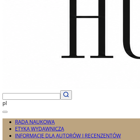
pl
RADA NAUKOWA
ETYKA WYDAWNICZA
INFORMACJE DLA AUTORÓW I RECENZENTÓW