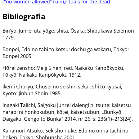
(“no women allowed” rule)
,
rituals for the dead
Bibliografia
Bin’yo, Junrei uta yōge: shita, Ōsaka: Shibukawa Seiemon
1779.
Bonpei, Edo no tabi to kōtsū: dōchū ga wakaru, Tōkyō:
Bonpei 2005.
Hōrei zensho: Meiji 5 nen, red. Naikaku Kanpōkyoku,
Tōkyō: Naikaku Kanpōkyoku 1912.
Ikemi Chōryū, Chūsei no seishin sekai: shi to kyūsai,
Kyōto: Jinbun Shoin 1985.
Inagaki Taiichi, Saigoku junrei daiengi ni tsuite: kaisetsu
narabi ni honkokubun, kōtei, kaisetsubun, „Bunkyō
Daigaku: Gengo to Bunka” 2014, nr 26, s. 236(1)–213(24).
Kanamori Atsuko, Sekisho nuke: Edo no onna tachi no
bōken, Tōkyō: Shōbunsha 2001.