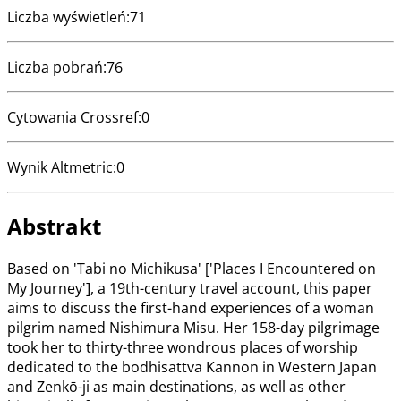
Liczba wyświetleń
:
71
Liczba pobrań
:
76
Cytowania Crossref
:
0
Wynik Altmetric
:
0
Abstrakt
Based on 'Tabi no Michikusa' ['Places I Encountered on
My Journey'], a 19th-century travel account, this paper
aims to discuss the first-hand experiences of a woman
pilgrim named Nishimura Misu. Her 158-day pilgrimage
took her to thirty-three wondrous places of worship
dedicated to the bodhisattva Kannon in Western Japan
and Zenkō-ji as main destinations, as well as other