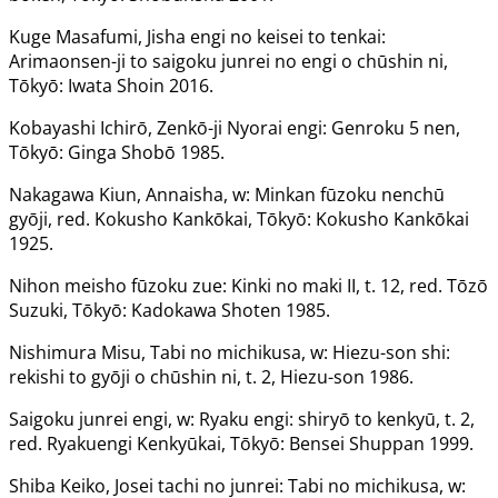
Kuge Masafumi, Jisha engi no keisei to tenkai:
Arimaonsen-ji to saigoku junrei no engi o chūshin ni,
Tōkyō: Iwata Shoin 2016.
Kobayashi Ichirō, Zenkō-ji Nyorai engi: Genroku 5 nen,
Tōkyō: Ginga Shobō 1985.
Nakagawa Kiun, Annaisha, w: Minkan fūzoku nenchū
gyōji, red. Kokusho Kankōkai, Tōkyō: Kokusho Kankōkai
1925.
Nihon meisho fūzoku zue: Kinki no maki II, t. 12, red. Tōzō
Suzuki, Tōkyō: Kadokawa Shoten 1985.
Nishimura Misu, Tabi no michikusa, w: Hiezu-son shi:
rekishi to gyōji o chūshin ni, t. 2, Hiezu-son 1986.
Saigoku junrei engi, w: Ryaku engi: shiryō to kenkyū, t. 2,
red. Ryakuengi Kenkyūkai, Tōkyō: Bensei Shuppan 1999.
Shiba Keiko, Josei tachi no junrei: Tabi no michikusa, w: