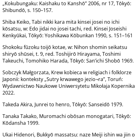
„Kokubungaku: Kaishaku to Kanshō” 2006, nr 17, Tōkyō:
Shibundō, s. 150–157.
Shiba Keiko, Tabi nikki kara mita kinsei josei no ichi
kōsatsu, w: Edo jidai no josei tachi, red. Kinsei Joseishi
Kenkyūkai, Tōkyō: Yoshikawa Kōbunkan 1990, s. 151–161
Shokoku fūzoku toijō kotae, w: Nihon shomin seikatsu
shiryō shūsei, t. 9, red. Toshijirō Hirayama, Toshimi
Takeuchi, Tomohiko Harada, Tōkyō: San’ichi Shobō 1969.
Sobczyk Małgorzata, Krew kobieca w religiach i folklorze
Japonii: konteksty „Sutry krwawego jezio¬ra”, Toruń:
Wydawnictwo Naukowe Uniwersytetu Mikołaja Kopernika
2022.
Takeda Akira, Junrei to henro, Tōkyō: Sanseidō 1979.
Tanaka Takako, Muromachi obōsan monogatari, Tōkyō:
Kōdansha 1999.
Ukai Hidenori, Bukkyō massatsu: naze Meiji ishin wa jiin o