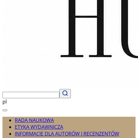
pl
RADA NAUKOWA
ETYKA WYDAWNICZA
INFORMACJE DLA AUTORÓW I RECENZENTÓW