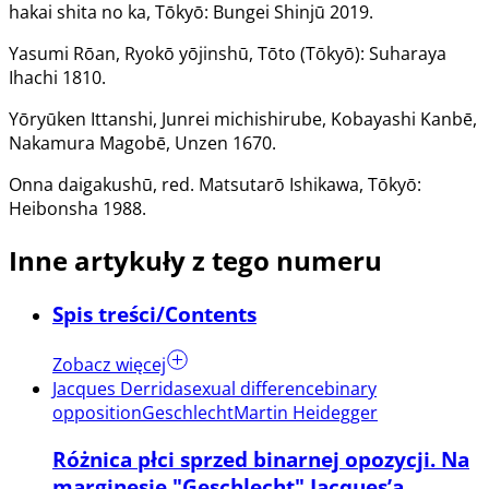
hakai shita no ka, Tōkyō: Bungei Shinjū 2019.
Yasumi Rōan, Ryokō yōjinshū, Tōto (Tōkyō): Suharaya
Ihachi 1810.
Yōryūken Ittanshi, Junrei michishirube, Kobayashi Kanbē,
Nakamura Magobē, Unzen 1670.
Onna daigakushū, red. Matsutarō Ishikawa, Tōkyō:
Heibonsha 1988.
Inne artykuły z tego numeru
Spis treści/Contents
Zobacz więcej
Jacques Derrida
sexual difference
binary
opposition
Geschlecht
Martin Heidegger
Różnica płci sprzed binarnej opozycji. Na
marginesie "Geschlecht" Jacques’a