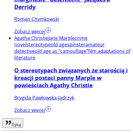
Derridy
Roman Chymkowski
Zobacz więcej
Agatha Christie
Jane Marple
crime
novel
stereotype
old age
spinster
amateur
detective
old age as “camouflage”
film adaptations of
literature
O stereotypach związanych ze starością i
kreacji postaci panny Marple w
powieściach Agathy Christie
Brygida Pawłowska-Jądrzyk
Zobacz więcej
Cytuj